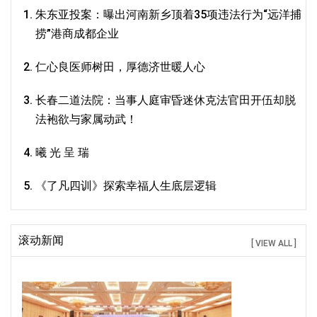
朱东亚投案：曝出河南新乡顶着35项违法行为“远洋捕
捞”港商成都企业
仁心良医师树田，厚德济世暖人心
长春二道法院：当事人庭审昏迷休克法官田开伍却脱
法袍欲与家属动武！
曦 光 呈 瑞
《了凡四训》探索幸福人生底层逻辑
滚动新闻
[ VIEW ALL ]