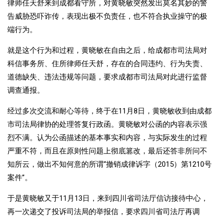
律师任天舒来到成都看守所，对黄晓敏突然发出莫名其妙的警
告威胁恐吓诈传，表现出极不负责任，也不符合执业操守的极
端行为。
就是这个行为和过程，黄晓敏在自由之后，给成都市司法局对
科信事务所、住所律师任天舒，存在的合同违约、行为失责、
道德缺失、违法违规等问题，要求成都市司法局对此进行监督
调查通报。
经过多次交流和耐心等待，终于在11月8日，黄晓敏收到由成都
市司法局律协的处理答复行政函。黄晓敏对公函的内容表示强
烈不满。认为公函描述的基本事实和内容，与实际发生的过程
严重不符，而且在原则性问题上彻底篡改，最后还答非所问不
知所云，做出不知何意的所谓“撤销成律诉字（2015）第1210号
案件”。
于是黄晓敏又于11月13日，来到四川省司法厅信访接待中心，
再一次递交了投诉司法局的举报信，要求四川省司法厅再调