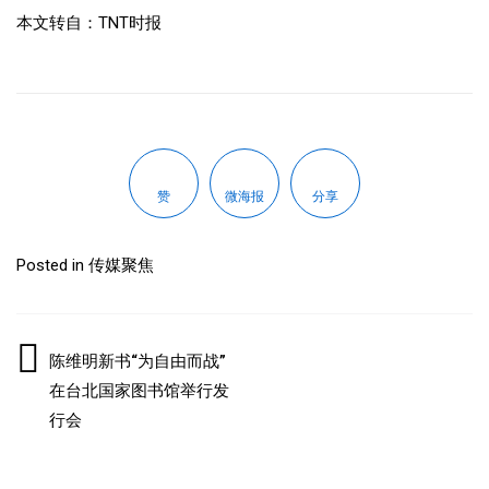
本文转自：
TNT时报
赞
微海报
分享
Posted in
传媒聚焦
文
陈维明新书“为自由而战”
在台北国家图书馆举行发
章
行会
导