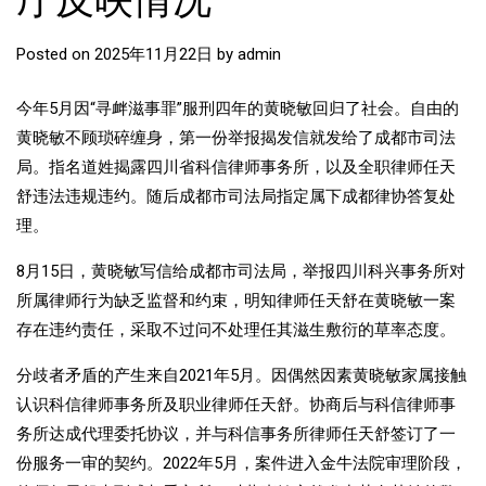
厅反映情况
Posted on
2025年11月22日
by
admin
今年5月因“寻衅滋事罪”服刑四年的黄晓敏回归了社会。自由的
黄晓敏不顾琐碎缠身，第一份举报揭发信就发给了成都市司法
局。指名道姓揭露四川省科信律师事务所，以及全职律师任天
舒违法违规违约。随后成都市司法局指定属下成都律协答复处
理。
8月15日，黄晓敏写信给成都市司法局，举报四川科兴事务所对
所属律师行为缺乏监督和约束，明知律师任天舒在黄晓敏一案
存在违约责任，采取不过问不处理任其滋生敷衍的草率态度。
分歧者矛盾的产生来自2021年5月。因偶然因素黄晓敏家属接触
认识科信律师事务所及职业律师任天舒。协商后与科信律师事
务所达成代理委托协议，并与科信事务所律师任天舒签订了一
份服务一审的契约。2022年5月，案件进入金牛法院审理阶段，