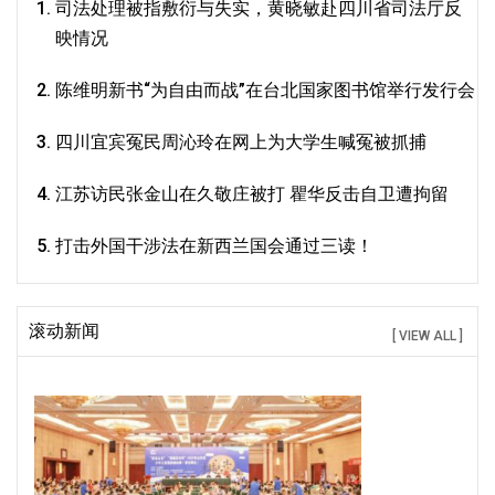
司法处理被指敷衍与失实，黄晓敏赴四川省司法厅反
映情况
陈维明新书“为自由而战”在台北国家图书馆举行发行会
四川宜宾冤民周沁玲在网上为大学生喊冤被抓捕
江苏访民张金山在久敬庄被打 瞿华反击自卫遭拘留
打击外国干涉法在新西兰国会通过三读！
滚动新闻
[ VIEW ALL ]