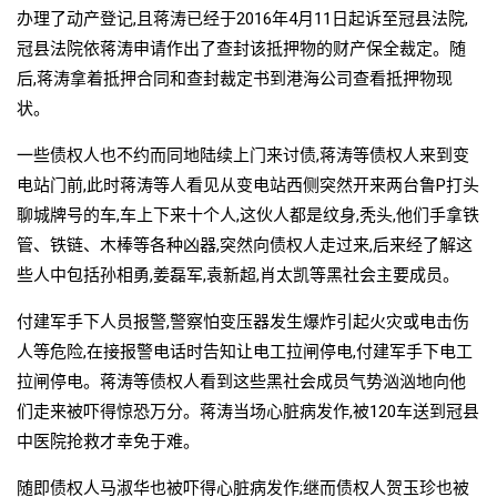
办理了动产登记,且蒋涛已经于2016年4月11日起诉至冠县法院,
冠县法院依蒋涛申请作出了查封该抵押物的财产保全裁定。随
后,蒋涛拿着抵押合同和查封裁定书到港海公司查看抵押物现
状。
一些债权人也不约而同地陆续上门来讨债,蒋涛等债权人来到变
电站门前,此时蒋涛等人看见从变电站西侧突然开来两台鲁P打头
聊城牌号的车,车上下来十个人,这伙人都是纹身,秃头,他们手拿铁
管、铁链、木棒等各种凶器,突然向债权人走过来,后来经了解这
些人中包括孙相勇,姜磊军,袁新超,肖太凯等黑社会主要成员。
付建军手下人员报警,警察怕变压器发生爆炸引起火灾或电击伤
人等危险,在接报警电话时告知让电工拉闸停电,付建军手下电工
拉闸停电。蒋涛等债权人看到这些黑社会成员气势汹汹地向他
们走来被吓得惊恐万分。蒋涛当场心脏病发作,被120车送到冠县
中医院抢救才幸免于难。
随即债权人马淑华也被吓得心脏病发作;继而债权人贺玉珍也被