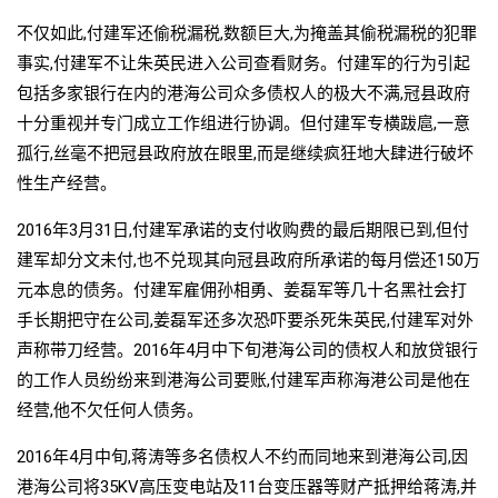
不仅如此,付建军还偷税漏税,数额巨大,为掩盖其偷税漏税的犯罪
事实,付建军不让朱英民进入公司查看财务。付建军的行为引起
包括多家银行在内的港海公司众多债权人的极大不满,冠县政府
十分重视并专门成立工作组进行协调。但付建军专横跋扈,一意
孤行,丝毫不把冠县政府放在眼里,而是继续疯狂地大肆进行破坏
性生产经营。
2016年3月31日,付建军承诺的支付收购费的最后期限已到,但付
建军却分文未付,也不兑现其向冠县政府所承诺的每月偿还150万
元本息的债务。付建军雇佣孙相勇、姜磊军等几十名黑社会打
手长期把守在公司,姜磊军还多次恐吓要杀死朱英民,付建军对外
声称带刀经营。2016年4月中下旬港海公司的债权人和放贷银行
的工作人员纷纷来到港海公司要账,付建军声称海港公司是他在
经营,他不欠任何人债务。
2016年4月中旬,蒋涛等多名债权人不约而同地来到港海公司,因
港海公司将35KV高压变电站及11台变压器等财产抵押给蒋涛,并