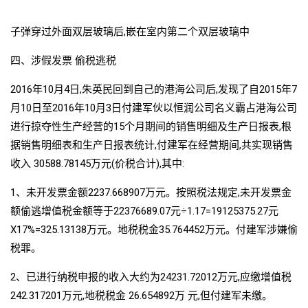
子弹穿过外面双层玻璃后,嵌在室内第二个双层玻璃中
四、涉假发票 偷税逃税
2016年10月4日,朱英民回到自己的港海公司后,发现了自2015年7
月10日至2016年10月3日付建军伙以恒润公司名义霸占港海公司
进行掠夺性生产经营的15个月期间的销售明细及生产日报表,根
据销售明细表和生产日报表统计,付建军在经营期间,共实现销售
收入 30588.78145万元(价税合计),其中:
1、未开发票金额2237.668907万元。按照税法规定,未开发票金
额偷逃增值税金额等于22376689.07元÷1.17=19125375.27元
X17%=325.13138万元。地税税金35.764452万元。付建军涉嫌偷
税罪。
2、已进行纳税申报的收入大约为24231.72012万元,应缴增值税
242.317201万元,地税税金 26.654892万 元,但付建军未缴。