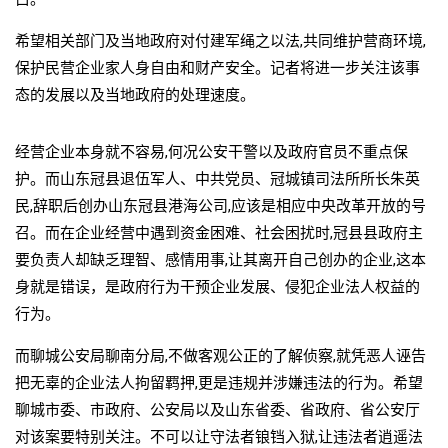
希望相关部门及当地政府对付建军绳之以法,共同维护营商环境,
保护民营企业家人身自由和财产安全。记者将进一步关注该事
态的发展以及当地政府的处理速度。
经营企业本身就不容易,何况公安干警以及政府官员不重点保
护。而山东冠县退伍军人、中共党员、冠城镇司法所所长朱英
民,辞职后创办山东冠县港海公司,应该是相应中央改革开放的号
召。而在企业经营中遇到资金困难、社会困扰时,冠县县政府主
要负责人却缺乏理智、感情用事,让其离开自己创办的企业,这本
身就是错误，是政府行为干预企业发展、侵犯企业法人权益的
行为。
而聊城公安局聊南分局,不做客观公正的了解侦察,就凭恶人诬告
把无辜的企业法人拘留羁押,更是违规并涉嫌违法的行为。希望
聊城市委、市政府、公安局以及山东省委、省政府、省公安厅
对该案要特别关注。不可以让守法者锒铛入狱,让违法者逍遥法