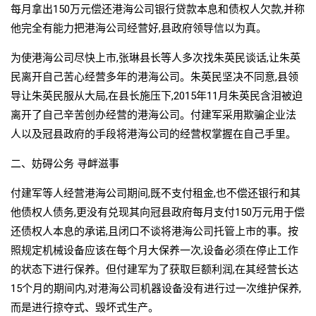
每月拿出150万元偿还港海公司银行贷款本息和债权人欠款,并称
他完全有能力把港海公司经营好,县政府领导信以为真。
为使港海公司尽快上市,张琳县长等人多次找朱英民谈话,让朱英
民离开自己苦心经营多年的港海公司。朱英民坚决不同意,县领
导让朱英民服从大局,在县长施压下,2015年11月朱英民含泪被迫
离开了自己辛苦创办经营的港海公司。付建军采用欺骗企业法
人以及冠县政府的手段将港海公司的经营权掌握在自己手里。
二、妨碍公务 寻衅滋事
付建军等人经营港海公司期间,既不支付租金,也不偿还银行和其
他债权人债务,更没有兑现其向冠县政府每月支付150万元用于偿
还债权人本息的承诺,且闭口不谈将港海公司托管上市的事。按
照规定机械设备应该在每个月大保养一次,设备必须在停止工作
的状态下进行保养。但付建军为了获取巨额利润,在其经营长达
15个月的期间内,对港海公司机器设备没有进行过一次维护保养,
而是进行掠夺式、毁坏式生产。