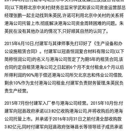
司(以下简称北京中关村)财务总监宋学武和该公司资金运营部总
经理张鹏一起主动找到朱英民,许诺可利用北京中关村的关系将
港海公司托管上市,彻底解决港海公司资金周转困难的问题。朱
英民在没有其他办法的情况下,只好顺其自然的认同了。
2015年6月10日,付建军与其律师事先打印好了《生产设备和办
公设施租赁合同》。付建军以冠县恒润复合材料有限公司(以下
简称恒润公司)的名义与港海公司签定了为期5年的租赁合同,该
合同约定自租赁港海公司之日起前6个月不支付租金,6个月以后
所得利润的90%用于偿还港海公司所欠北京志和伟业公司借款,
剩余10%作为支付港海公司租金,付建军负责财务管理,朱英民负
责生产经营。
2015年7月份付建军入厂参与港海公司经营。2015年10月份,付
建军向冠县政府承诺以3.82亿收购港海公司,并将收购后的港海
公司托管上市。并承诺于2016年3月31日之前付清全部收购款
3.82亿元,同时付建军向冠县政府张琳县长等领导班子成员承诺