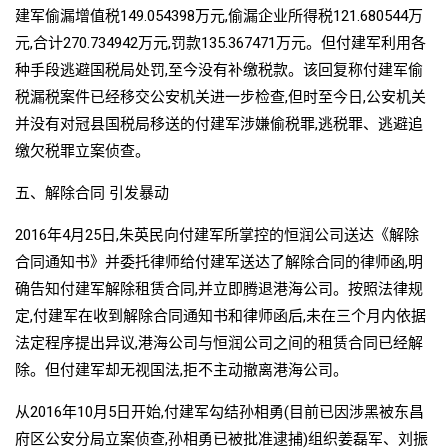
建军偷漏增值税149.054398万元,偷漏企业所得税121.680544万
元,合计270.734942万元,罚款135.367471万元。但付建军利用各
种手段逃避国税局处罚,至今没有补缴税款。该回复称付建军偷
税漏税案件已经移交公安机关进一步检查,但时至今日,公安机关
并没有对冠县国税局移送的付建军涉嫌偷税罪,逃税罪、逃避追
缴欠税罪立案侦查。
五、解除合同 引发暴动
2016年4月25日,朱英民向付建军所掌控的恒润公司送达《解除
合同通知书》并委托律师给付建军送达了解除合同的律师函,明
确告知付建军解除租赁合同,并立即腾退港海公司。按照法律规
定,付建军在收到解除合同通知书和律师函后,未在三个月内依据
法定程序提出异议,港海公司与恒润公司之间的租赁合同已经解
除。但付建军却无视国法,拒不主动撤离港海公司。
从2016年10月5日开始,付建军勾结孙相勇(目前已因涉黑被东昌
府区公安分局立案侦查,孙相勇已被批准逮捕)组织姜磊军、刘振