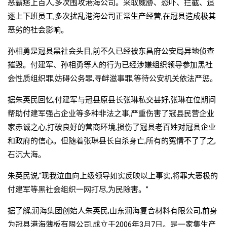
恶霸痞上百人,多次围攻港海公司。采取威胁、恐吓、拦截、追
逐上下班员工,多次扰乱港海公司正常生产经营,在冠县造成极其
恶劣的社会影响。
孙相勇是冠县黑社会头目,前不久已经被东昌府公安局异地侦查
摧毁。付建军、孙相勇等人的行为已经涉嫌组织领导参加黑社
会性质组织罪,妨碍公务罪,寻衅滋事罪,等待公安机关依法严惩。
据朱英民回忆,付建军与冠县原县长张琳私交甚好,张琳在位期间
帮助付建军强占企业等多种非法之事,严重伤害了冠县民营企业
家赤诚之心,打破良好的营商环境,损伤了冠县老百姓对冠县企业
和政府的信心。但随着张琳县长自杀身亡,所有的冤情不了了之,
石沉大海。
朱英民说,“现我泣血向上级领导如实反映以上事实,将罪大恶极的
付建军等黑社会组织一网打尽,为民除害。”
据了解,润海集团创始人朱英民,山东润海复合材料有限公司,前身
为冠县港海薄板有限公司,成立于2006年3月7日。是一家集生产