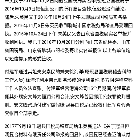
朱英民于2016年10月8日向冠县国税局实名举报,冠县国税局于
2016年10月9日把恒润公司的所有账目查抄,但迟迟没有结论。
随后,朱英民又于2016年10月24日上午去聊城市国税局实名举
报。2016年11月3日朱英民收到聊城市国家税务局稽查局受理回
执。2016年10月24日下午,朱英民又去山东省国税局实名举报并
收到回执。我已于2016年10月28日分别向山东省纪检委、山东
省国税局、山东省聊城市纪检委寄出实名举报信,以上各单位均
以短信提示的形式签收。
付建军通过其姐夫安素民的妹夫徐海洋(原冠县国税局稽查科的
工作人员),徐海洋利用自己职务形成的便利条件,多方阻碍稽查科
工作人员依法查账。付建军经营港海公司15个月期间,付建军雇
佣其外甥安文峰为恒润公司会计,安文峰曾因挪用公款罪被判缓
刑。安文峰帮助付建军做假账,冠县国税局已经将付建军真假两
套帐目全部拿走。
2017年9月18日,冠县国税局稽查局给朱英民送达《关于冠县恒
润复合材料有限责任公司举报的回复》,该回复已经查证确认付