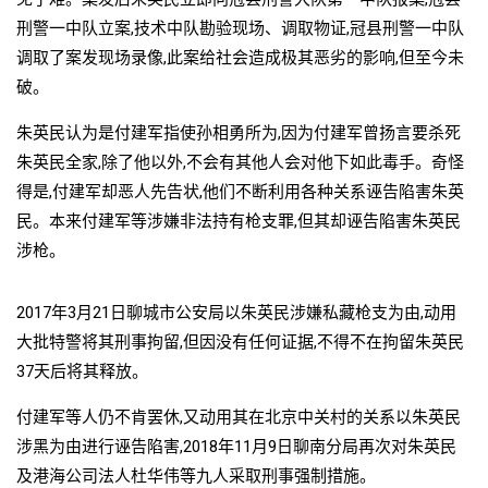
刑警一中队立案,技术中队勘验现场、调取物证,冠县刑警一中队
调取了案发现场录像,此案给社会造成极其恶劣的影响,但至今未
破。
朱英民认为是付建军指使孙相勇所为,因为付建军曾扬言要杀死
朱英民全家,除了他以外,不会有其他人会对他下如此毒手。奇怪
得是,付建军却恶人先告状,他们不断利用各种关系诬告陷害朱英
民。本来付建军等涉嫌非法持有枪支罪,但其却诬告陷害朱英民
涉枪。
2017年3月21日聊城市公安局以朱英民涉嫌私藏枪支为由,动用
大批特警将其刑事拘留,但因没有任何证据,不得不在拘留朱英民
37天后将其释放。
付建军等人仍不肯罢休,又动用其在北京中关村的关系以朱英民
涉黑为由进行诬告陷害,2018年11月9日聊南分局再次对朱英民
及港海公司法人杜华伟等九人采取刑事强制措施。