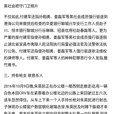
黑社会把守门卫照片
不仅如此,付建军还指孙相勇、姜磊军等黑社会成员强行驱逐到
港海公司来做贷后检查的华夏银行聊城兴华支行工作人员赵子
川、恒丰银行聊城分行谷琳琳、冠县信用社赵春磊等人。更为
严重的是付建军指使孙相勇、姜磊军等黑社会成员强行驱逐阻
止湖北省宜昌市夷陵人民法院执行局雷必强法官及法警依法执
行公务。付建军还指使孙相勇、姜磊军等人强行驱逐依法维权
的律师等人。付建军、姜磊军等人的种种犯罪恶行令人发指,罄
竹难书。
三、持有枪支 故意杀人
2016年10月9日晚,朱英民正在办公楼一楼西侧走廊走动,有一辆
白色本田CRV车在紧靠着办公楼北边的公路上来回驶过五六次,
该车忽然停住。从车上下来一个人手持长枪对朱英民进行射击,
子弹将办公楼窗户数层钢化玻璃击穿,朱英民及时蹲下躲避才幸
免于难。案发后朱英民立即向冠县刑警大队第一中队报案,冠县