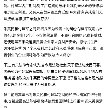
响。付建军占厂期间,对工厂造成的破坏,让我们无休止的维修,费
用远超过利润。又有人在贸易圈恶意诋毁,夸大诽谤,造成我们无
法接单,靠接加工单勉强存活!
朱英民和付建军之间,起因是因为经济上的纠纷,付建军就霸占市
值4亿的企业15个月,不仅偷税漏税、不履行合同约定,疯狂敛财,
还使用黑恶手段迫害民营企业家人身财产安全。掠夺式生产、
破坏式经营,为了个人私利,勾结政府人员,将朱明民白手起家、艰
苦创业的企业消耗殆尽,为所欲为,令人痛心!
不过,有关法律专家认为,当今是法治社会,天子犯法与庶民同罪。
黑恶势力付建军恶意举报、给朱英民罗列编制罪名,因个别人的
阻挠,当地政府对朱英民的伸冤置之不理,成了谁先告谁有理,谁横
谁有理,将经济纠纷作为刑事处理。
但目前最高法已将朱英民和付建军之间的经济纠纷案件进行提
审,也希望最高法能够尽快将该案发回聊城进行重审,还朱英民清
白。