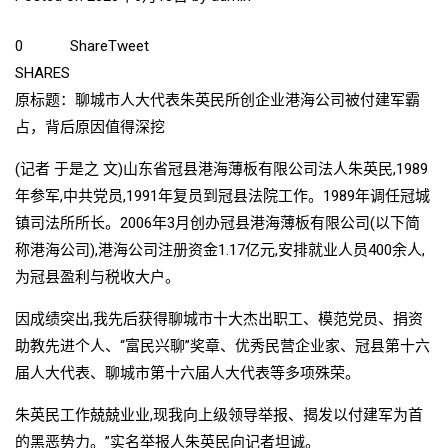
0
Share
Tweet
SHARES
原标题：聊城市人大代表朱英民所创企业港海公司被付建军霸
占，背后原因值得深挖
(记者 于是之 文)山东省冠县港海薄板有限公司法人朱英民,1989
年参军,中共党员,1991年复员到冠县法院工作。1989年调任冠城
镇司法所所长。2006年3月创办冠县港海薄板有限公司(以下简
称港海公司),港海公司注册资金1.17亿元,安排就业人员400余人,
为冠县盈利与税收大户。
因成绩突出,我先后获得聊城市十大杰出职工、模范党员、捐资
助教先进个人、“富民兴聊”奖章、优秀民营企业家、冠县第十六
届人大代表、聊城市第十六届人大代表等多项殊荣。
朱英民工作兢兢业业,现我向上级领导举报、揭发以付建军为首
的黑恶势力。”实名举报人朱英民向记者坦诚。