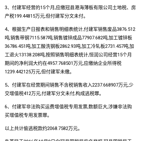
3、付建军经营的15个月,应缴冠县港海薄板有限公司土地税、房
产税199.44815万元,但付建军分文未付。
4、根据生产日报表和销售明细表统计,付建军销售废品3876.512
吨,销售带钢7115.587吨,销售镀锌成品77907.682吨,加工镀锌板
36786.451吨,加工酸洗钢板2862.93吨,加工冷轧板2731.457吨,加
工退火13138.208吨,按照销售明细表统计,恒润公司经营15个月
期间的净利润大约在4957.768501万元,应缴纳企业所得税
1239.442125万元,但付建军未缴。
5、付建军在经营期间销售不含税销售收入2237.668907万元,少
交增值税412万元,付建军分文未付,构成逃税罪。
6、付建军非法购买运费增值税专用发票,数额巨大,涉嫌非法购
买增值税专用发票罪。
以上共计偷逃税款约2068.7582万元。