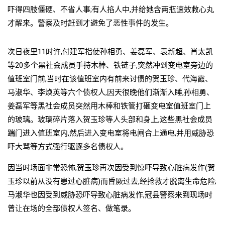
吓得四肢僵硬、不省人事;有人掐人中,并给她含两瓶速效救心丸
才醒来。警察及时赶到才避免了恶性事件的发生。
次日夜里11时许,付建军指使孙相勇、姜磊军、袁新超、肖太凯
等20多个黑社会成员手持木棒、铁链子,突然冲到变电室旁边的
值班室门前,当时在该值班室内有前来讨债的贺玉珍、代海霞、
马淑华、李焕英等六个债权人,因天很晚他们渐渐入睡,孙相勇、
姜磊军等黑社会成员突然用木棒和铁管打砸变电室值班室门上
的玻璃。玻璃碎片落入贺玉珍等人头部和身上,这些黑社会成员
踹门进入值班室内,然后进入变电室将电闸合上通电,并用威胁恐
吓大骂等方式强行驱逐多名债权人。
因当时场面非常恐怖,贺玉珍再次因受到惊吓导致心脏病发作(贺
玉珍以前从没有患过心脏病)而昏厥过去,经抢救才脱离生命危险;
马淑华也因受到威胁恐吓导致心脏病发作,冠县警察来到现场时
曾让在场的全部债权人签名、做笔录。