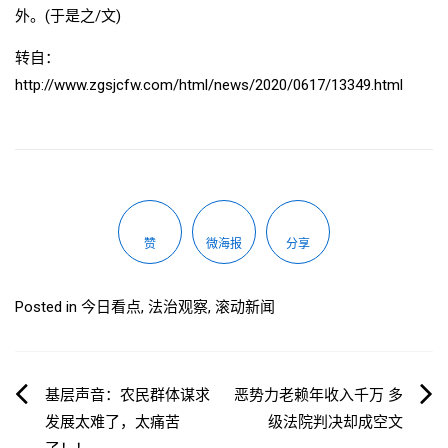
外。(于是之/文)
转自：
http://www.zgsjcfw.com/html/news/2020/0617/13349.html
赞
微海报
分享
Posted in
今日看点
,
法治观察
,
滚动新闻
文
基层声音：农民群体谋求
恶势力老赖年收入千万 多
发展太难了，太痛苦
级法院判决却成空文