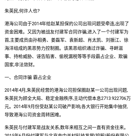
朱英民,何许人也?
港海公司由于2014年给赵某担保的公司出现问题受牵连,出现了
资金困难。又因为被战友付建军合同诈骗,进入了一个付建军为
首,主要成员由孙相勇、姜磊军、袁新超、肖太凯、刘振江、徐
海洋组成的黑恶势力控制圈。该黑恶组织通过诈骗、寻衅滋
事、持枪威胁、诬告陷害、偷税漏税等等手段霸占企业、欺骗
国家,非法敛财。
一、合同诈骗 霸占企业
2014年4月,朱英民经营的港海公司担保圈赵某一公司出现问题,
朱英民为顾全大局、稳定金融秩序,主动代偿本息2713.922706万
元。2014年9月份受赵某公司破产影响,各大银行开始集中抽贷,
导致港海公司资金周转困难。
朱英民与付建军是战友关系,数年来相互之间一直有资金往来。
2015年6月份付建军与北京市中关村科技发展(控股)股份有限公