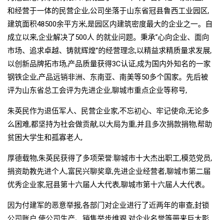
和经营于一体的民营企业,公司坐落于山东省冠县鲁西工业园区,
建筑面积48500余平方米,是园区内建筑密度最大的企业之一。自
成立以来,企业解决了500人 的就业问题。秉承“心向企业、面向
市场、追求卓越、铸就辉煌”的经营理念,以精益求精质量求发展,
以创新品牌拓市场,产品质量获得3C认证,成为国内外知名的一家
钢铁企业,产品远销非洲、东南亚、南美等50多个国家。先后被
评为山东省总工会评为先进企业,聊城市重点企业等称号,
朱英民作为退伍军人、民营企业家,不忘初心、牢记使命,无论多
么困难,都坚持为社会做贡献,以大局为重,并且多次捐款捐物,帮助
贫困大学生和孤寡老人,
厚德载物,朱英民获得了多项荣誉:聊城市十大杰出职工,模范党员,
捐资助教先进个人,富民兴聊奖章,先进企业经营者,聊城市第二届
优秀企业家,冠县第十六届人大代表,聊城市第十六届人大代表。
因为付建军的恶意举报,各部门对企业进行了近两年的审查,封锁
公司账户,使公司生产、销售举步维艰,对企业名誉等带来巨大影