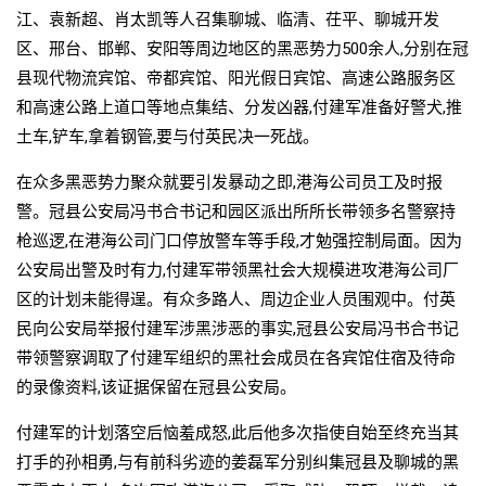
江、袁新超、肖太凯等人召集聊城、临清、茌平、聊城开发
区、邢台、邯郸、安阳等周边地区的黑恶势力500余人,分别在冠
县现代物流宾馆、帝都宾馆、阳光假日宾馆、高速公路服务区
和高速公路上道口等地点集结、分发凶器,付建军准备好警犬,推
土车,铲车,拿着钢管,要与付英民决一死战。
在众多黑恶势力聚众就要引发暴动之即,港海公司员工及时报
警。冠县公安局冯书合书记和园区派出所所长带领多名警察持
枪巡逻,在港海公司门口停放警车等手段,才勉强控制局面。因为
公安局出警及时有力,付建军带领黑社会大规模进攻港海公司厂
区的计划未能得逞。有众多路人、周边企业人员围观中。付英
民向公安局举报付建军涉黑涉恶的事实,冠县公安局冯书合书记
带领警察调取了付建军组织的黑社会成员在各宾馆住宿及待命
的录像资料,该证据保留在冠县公安局。
付建军的计划落空后恼羞成怒,此后他多次指使自始至终充当其
打手的孙相勇,与有前科劣迹的姜磊军分别纠集冠县及聊城的黑