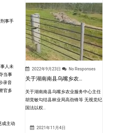
将刑事手
当事人未
2022年9月23日
No Responses
夺当事
关于湖南南县乌嘴乡农...
步录音
警官多
关于湖南南县乌嘴乡农业服务中心主任
胡觉敏勾结县林业局高劲锋等 无视党纪
国法以权...
恩成主动
2021年11月4日
。