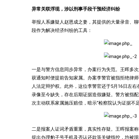
异常关联浮现，涉以刑事手段干预经济纠纷
举报人系嫌疑人赵恩成之妻，其提供的大量录音、聊
段作为解决经济纠纷的工具：
一是与警方信息同步异常，办案行为失范。王晖多次
获通知时便提前告知家属。办案李警官被指拒绝律师
人法定辩护权。此外，这位李警官还于5月16日左
录像至今缺失，存在后期证据造假嫌疑。警方被指配
次主动联系家属施压赔偿，暗示“检察院认为证据不足
二是报案人证词矛盾重重，真实性存疑。王晖报案称赵
提出办理豹子号手机及否认还款等关键指控，均被现