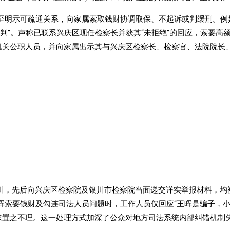
甚至明示可疏通关系，向家属索取钱财协调取保、不起诉或判缓刑。例
轻判”。声称已联系兴庆区现任检察长并获其“未拒绝”的回应，索要高额
机关公职人员，并向家属出示其与兴庆区检察长、检察官、法院院长
银川，先后向兴庆区检察院及银川市检察院当面递交详实举报材料，均
王晖索要钱财及勾连司法人员问题时，工作人员仅回应“王晖是骗子，
求置之不理。这一处理方式加深了公众对地方司法系统内部纠错机制