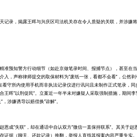
天记录，揭露王晖与兴庆区司法机关存在令人质疑的关联，并涉嫌
精准预知警方行动细节（如赴京做笔录时间、报捕节点），甚至在
介入，声称律师提交的取保材料为“废纸一张，看都不会看”，公然剥
右在看守所内使用手机而非执法记录仪进行讯问且未制作正式笔录，同
合王晖“以刑促民”。立案近一年半未对嫌疑人采取强制措施，期间李
”，涉嫌诱导以赔偿换“谅解”。
恩成“失联”，却在通话中自认双方“微信一直保持联系”。其关于赵
存证据（聊天、还款记录）推翻，举报人直指其报案内容严重失实