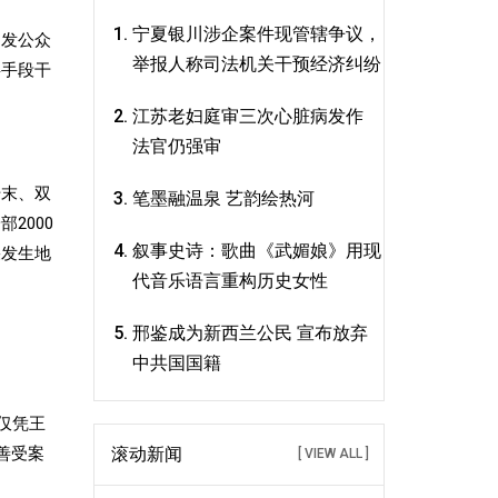
宁夏银川涉企案件现管辖争议，
引发公众
举报人称司法机关干预经济纠纷
事手段干
江苏老妇庭审三次心脏病发作
法官仍强审
始末、双
笔墨融温泉 艺韵绘热河
2000
叙事史诗：歌曲《武媚娘》用现
果发生地
代音乐语言重构历史女性
邢鉴成为新西兰公民 宣布放弃
中共国国籍
仅凭王
善受案
滚动新闻
[ VIEW ALL ]