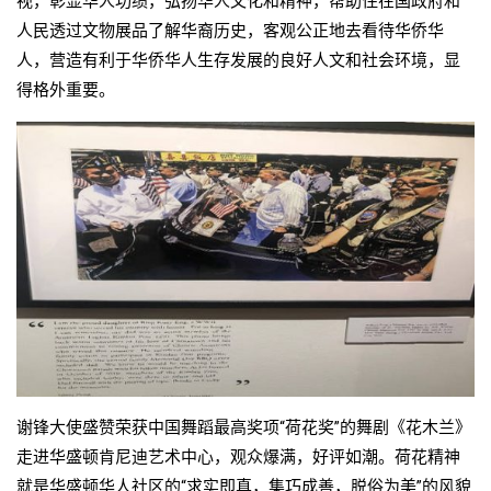
视，彰显华人功绩，弘扬华人文化和精神，帮助住在国政府和
人民透过文物展品了解华裔历史，客观公正地去看待华侨华
人，营造有利于华侨华人生存发展的良好人文和社会环境，显
得格外重要。
谢锋大使盛赞荣获中国舞蹈最高奖项“荷花奖”的舞剧《花木兰》
走进华盛顿肯尼迪艺术中心，观众爆满，好评如潮。荷花精神
就是华盛顿华人社区的“求实即真，集巧成善，脱俗为美”的风貌