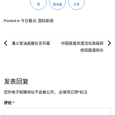
赞
微海报
分享
Posted in
今日看点
,
国际新闻
文
潘义奎油画展在京开幕
中国首届非遗活化高级研
修班圆满举办
章
导
航
发表回复
您的电子邮箱地址不会被公开。
必填项已用
*
标注
评论
*