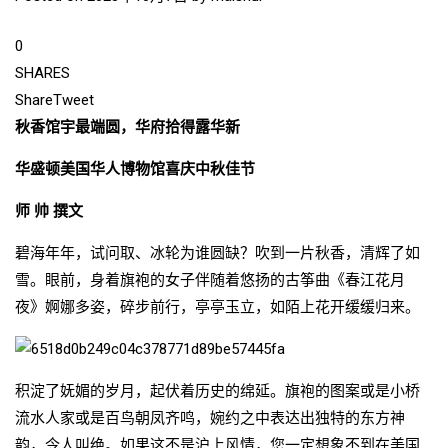
0
SHARES
Share
Tweet
秋香馆宇最端圆，华府拾得露华新
华盛顿美国华人博物馆喜庆中秋佳节
师 帅 撰文
碧海年年，试问取、冰轮为谁圆缺？吹到一片秋香，清辉了如
雪。眼前，身着旗袍的女子伴随着悠扬的古筝曲《春江花月
夜》婀娜多姿，碎步前行，亭亭玉立，如陌上花开缓缓归来。
积淀了妩媚的岁月，起伏着历史的绵延。旗袍的图案或是小桥
流水人家或是百鸟朝凤齐鸣，婉约之中表达出独特的东方神
韵，令人叫绝。如果这不是沪上风情，您一定想象不到在美国