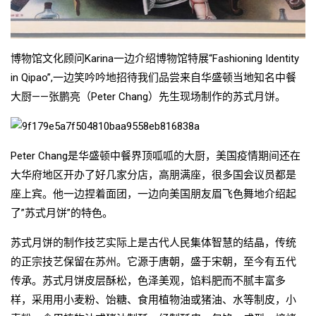
博物馆文化顾问Karina一边介绍博物馆特展“Fashioning Identity
in Qipao”,一边笑吟吟地招待我们品尝来自华盛顿当地知名中餐
大厨——张鹏亮（Peter Chang）先生现场制作的苏式月饼。
Peter Chang是华盛顿中餐界顶呱呱的大厨，美国疫情期间还在
大华府地区开办了好几家分店，高朋满座，很多国会议员都是
座上宾。他一边捏着面团，一边向美国朋友眉飞色舞地介绍起
了”苏式月饼”的特色。
苏式月饼的制作技艺实际上是古代人民集体智慧的结晶，传统
的正宗技艺保留在苏州。它源于唐朝，盛于宋朝，至今有五代
传承。苏式月饼皮层酥松，色泽美观，馅料肥而不腻丰富多
样，采用用小麦粉、饴糖、食用植物油或猪油、水等制皮，小