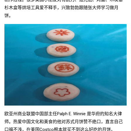
杉木盒等烘培工具爱不释手，兴致勃勃跟随张大师学习做月
饼。
欧亚州商业联盟中国部主任Palph E. Winnie 是华府的知名大律
师。热爱中国文化和美食的他对苏式月饼赞不绝口，直言自己
口福不浅，在美国Costco根本就买不到这么好吃的月饼。